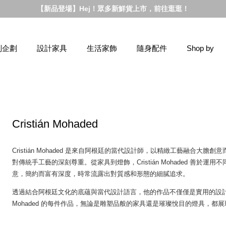
【新品登場】Hej！眾多新鮮貨上市，前往逛逛！
別企劃
設計家具
生活家飾
隨身配件
Shop by
Cristián Mohaded
Cristián Mohaded 是來自阿根廷的當代設計師，以精緻工藝融合
對傳統手工藝的深刻尊重。從家具到燈飾，Cristián Mohaded 善
意，簡約而富有深度，時常流露出對質感和形態的細膩追求。
透過結合阿根廷文化的底蘊與當代設計語言，他的作品不僅僅是實用的設計品，
Mohaded 的每件作品，無論是雕塑品般的家具還是璀璨悅目的燈具，