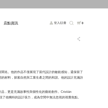
店點資訊
登入/註冊
0
大膽創意而聞名。他的作品不僅展現了當代設計的敏銳感知，還保留了
於運用不同的材料，探索自然與工業生產之間的和諧。他的設計充滿詩
更是充滿故事性與個性化的藝術創作。Cristián
都展現了他獨特的設計張力，成為空間中無法忽視的視覺焦點。