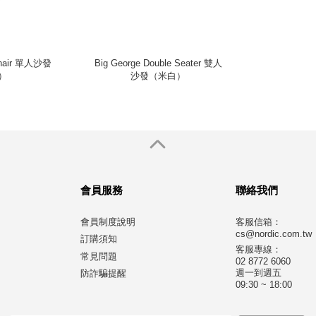
chair 單人沙發
Big George Double Seater 雙人
）
沙發（米白）
會員服務
聯絡我們
會員制度說明
客服信箱：
cs@nordic.com.tw
訂購須知
客服專線：
常見問題
02 8772 6060
週一到週五
防詐騙提醒
09:30 ~ 18:00