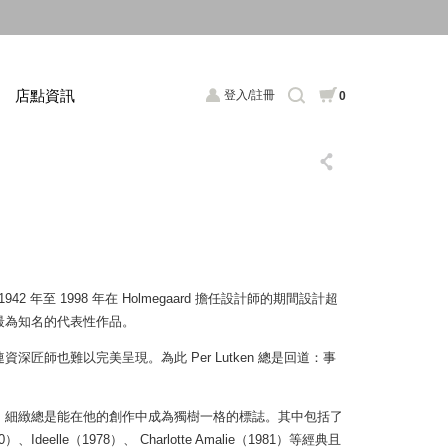
店點資訊
登入/註冊
0
42 年至 1998 年在 Holmegaard 擔任設計師的期間設計超
質與最為知名的代表性作品。
師也難以完美呈現。為此 Per Lutken 總是回道：事
、細緻總是能在他的創作中成為獨樹一格的標誌。其中包括了
70）、Ideelle（1978）、 Charlotte Amalie（1981）等經典且