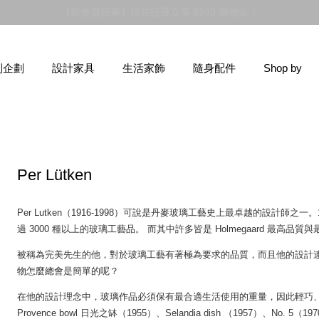
【新品登場】Hej！眾多新鮮貨上市，前往逛逛！
別企劃
設計家具
生活家飾
隨身配件
Shop by
Per Lütken
Per Lutken（1916-1998）可說是丹麥玻璃工藝史上最卓越的設計師之一。19
過 3000 種以上的玻璃工藝品。 而其中許多皆是 Holmegaard 最高品
被稱為完美先生的他，對於玻璃工藝有著極為要求的品質，而且他的設計連資深匠
物怎麼總會是簡單的呢？
在他的設計理念中，玻璃作品必須保有最合適生活使用的重量，因此輕巧
Provence bowl 日光之缽（1955）、Selandia dish （1957）、No. 5（19