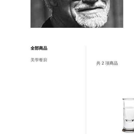
全部商品
美學餐廚
共
2
項商品