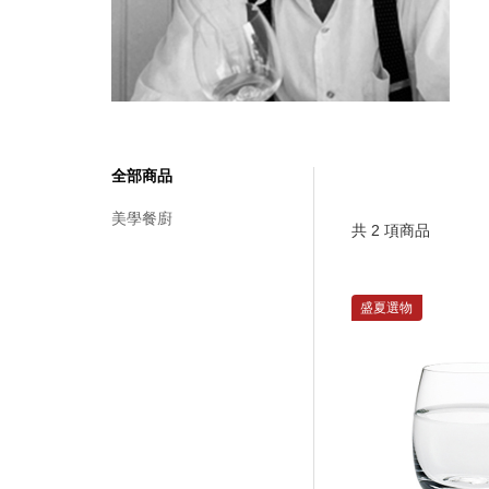
全部商品
美學餐廚
共
2
項商品
盛夏選物