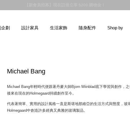
【新品登場】Hej！眾多新鮮貨上市，前往逛逛！
別企劃
設計家具
生活家飾
隨身配件
Shop by
Michael Bang
Michael Bang年輕時代便跟著丹麥大師Bjorn Wiinblad底下學
後來在現在的Holmegaard持續創作至今。
代表著簡單、實用的設計風格一直是斯堪地那維亞的生活方式與態度，玻璃藝術家
Holmegaard中創造許多經典又典雅的玻璃製品。