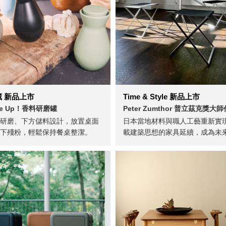
 新品上市
Time & Style 新品上市
 Me Up！香料研磨罐
Peter Zumthor 普立茲克獎大
研磨、下方儲料設計，放置桌面
日本當地材料與職人工藝重新實
下殘粉，輕鬆保持餐桌整潔。
載建築思想的家具延續，成為未