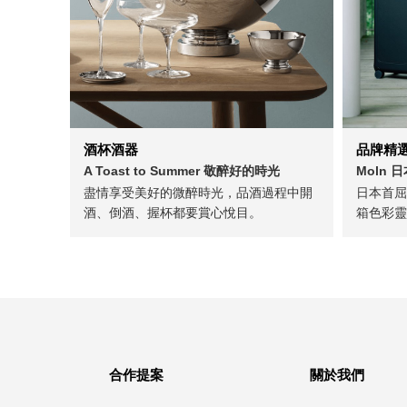
酒杯酒器
品牌精
A Toast to Summer 敬醉好的時光
Moln
盡情享受美好的微醉時光，品酒過程中開
日本首屈
酒、倒酒、握杯都要賞心悅目。
箱色彩靈
合作提案
關於我們