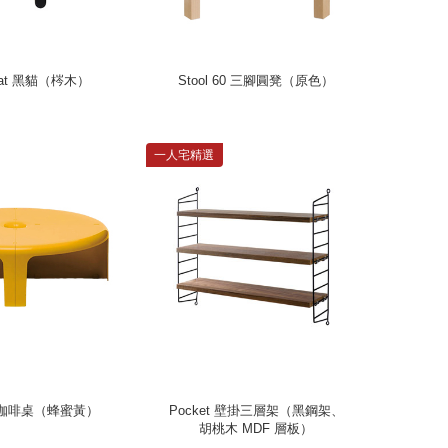
Cat 黑貓（梣木）
Stool 60 三腳圓凳（原色）
一人宅精選
能咖啡桌（蜂蜜黃）
Pocket 壁掛三層架（黑鋼架、
胡桃木 MDF 層板）