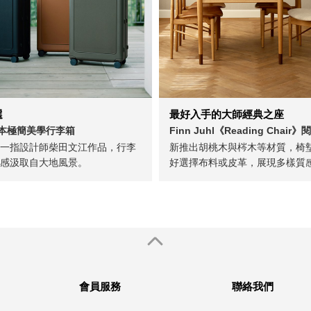
選
最好入手的大師經典之座
 日本極簡美學行李箱
Finn Juhl《Reading Chair
一指設計師柴田文江作品，行李
新推出胡桃木與梣木等材質，椅
感汲取自大地風景。
好選擇布料或皮革，展現多樣質
會員服務
聯絡我們