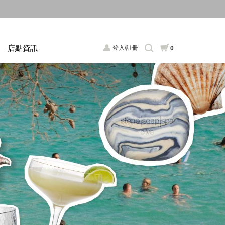
店點資訊
登入/註冊
0