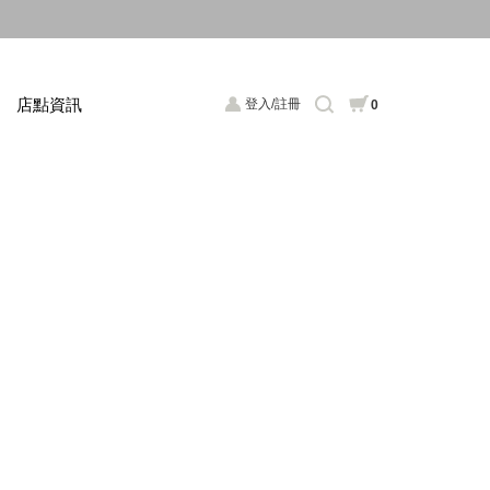
店點資訊
登入/註冊
0