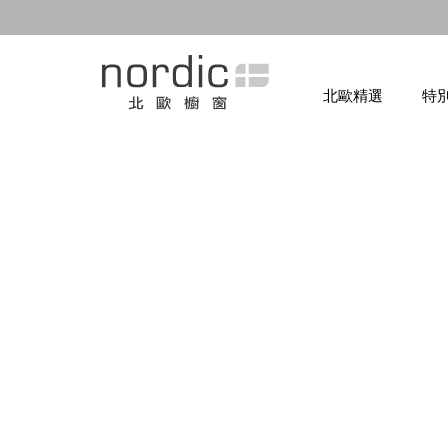
北歐精選
特