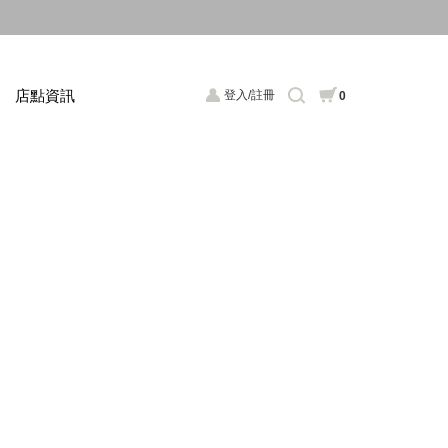
店點資訊
登入/註冊
0