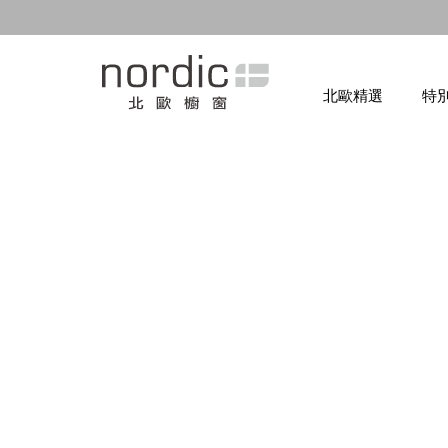
北歐精選
特