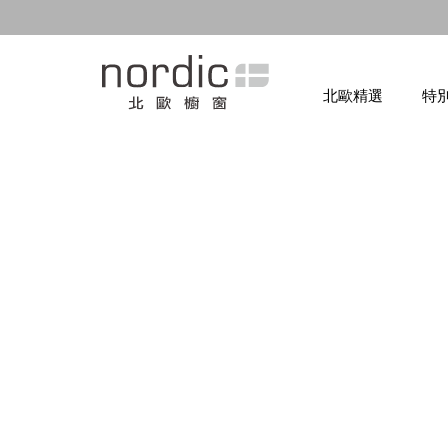
北歐精選
特