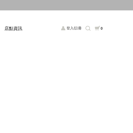
店點資訊
登入/註冊
0