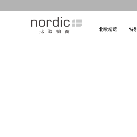
北歐精選
特