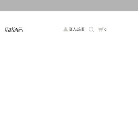
店點資訊
登入/註冊
0