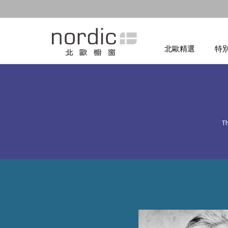
北歐精選
特
Th