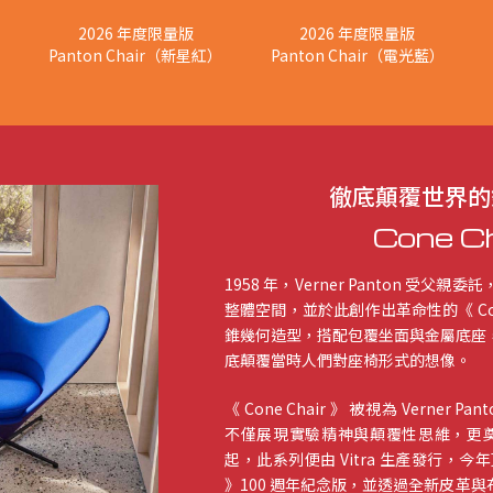
2026 年度限量版
2026 年度限量版
）
Panton Chair（新星紅）
Panton Chair（電光藍）
徹底顛覆世界的
Cone Ch
1958 年，Verner Panton 受父親委
整體空間，並於此創作出革命性的《 Con
錐幾何造型，搭配包覆坐面與金屬底座
底顛覆當時人們對座椅形式的想像。
《 Cone Chair 》 被視為 Verner
不僅展現實驗精神與顛覆性思維，更奠定
起，此系列便由 Vitra 生產發行，今年更推出
》100 週年紀念版，並透過全新皮革