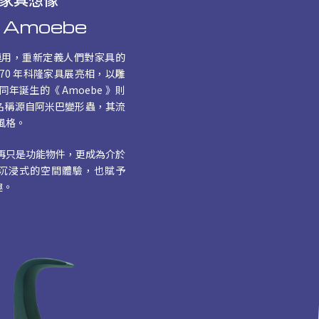
r、Amoebe
高彩度運用，重新定義人們對家具的
 1970 年科隆家具展亮相，以雕
誕生的《 Amoebe 》則
作品，名稱源自阿米巴變形蟲，其流
風格。
再只是功能物件，更成為介於
沉浸式的空間體驗，也賦予
趣。