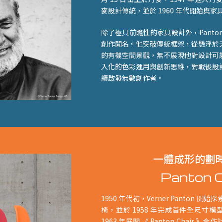
麥設計傳統，並於 1960 年代開始與家具
除了極具前瞻性的家具設計外，Panto
創作聞名。他突破傳統框架，從懸浮於
的有機空間景觀，無不展現他對設計可
入化的色彩運用與創新思維，對戰後設
續啟發無數創作者。
一體成形的劃
Panton C
1950 年代初，Verner Panton
椅，並於 1958 年完成首件全尺寸模型
1963 年展開 《 Panton Chair