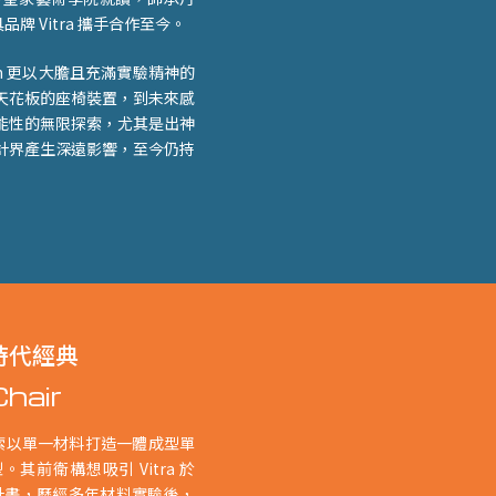
品牌 Vitra 攜手合作至今。
n 更以大膽且充滿實驗精神的
天花板的座椅裝置，到未來感
能性的無限探索，尤其是出神
計界產生深遠影響，至今仍持
時代經典
hair
 開始探索以單一材料打造一體成型單
。其前衛構想吸引 Vitra 於
 》合作計畫，歷經多年材料實驗後，