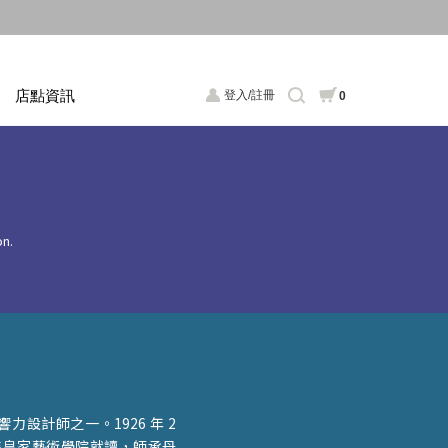
店點資訊
登入/註冊
0
on.
具影響力設計師之一。1926 年 2
入丹麥皇家藝術學院就讀，師承丹